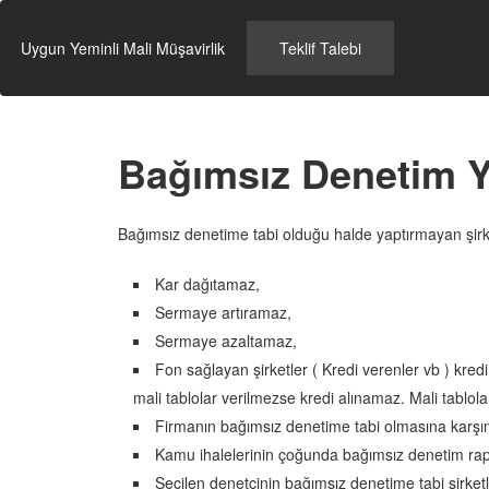
İçeriğe
geç
Uygun Yeminli Mali Müşavirlik
Teklif Talebi
Bağımsız Denetim Y
Bağımsız denetime tabi olduğu halde yaptırmayan şi
Kar dağıtamaz,
Sermaye artıramaz,
Sermaye azaltamaz,
Fon sağlayan şirketler ( Kredi verenler vb ) kre
mali tablolar verilmezse kredi alınamaz. Mali tablo
Firmanın bağımsız denetime tabi olmasına karşı
Kamu ihalelerinin çoğunda bağımsız denetim rap
Seçilen denetçinin bağımsız denetime tabi şirke