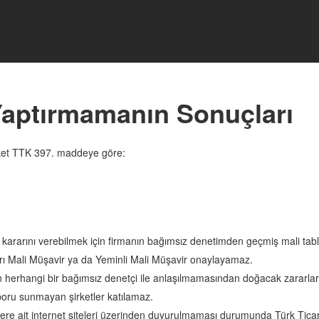
aptırmamanın Sonuçları
rket TTK 397. maddeye göre:
di kararını verebilmek için firmanın bağımsız denetimden geçmiş mali ta
ları Mali Müşavir ya da Yeminli Mali Müşavir onaylayamaz.
n herhangi bir bağımsız denetçi ile anlaşılmamasından doğacak zararla
oru sunmayan şirketler katılamaz.
tlere ait internet siteleri üzerinden duyurulmaması durumunda Türk Tic