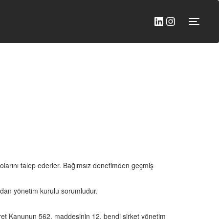
LinkedIn
Instagram
Yan me
blolarını talep ederler. Bağımsız denetimden geçmiş
rdan yönetim kurulu sorumludur.
aret Kanunun 562. maddesinin 12. bendi şirket yönetim